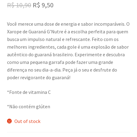
Original
Current
R$
10,90
R$
9,50
price
price
Você merece uma dose de energia e sabor incomparáveis. O
was:
is:
Xarope de Guaraná G’Nutre é a escolha perfeita para quem
R$ 10,90.
R$ 9,50.
busca um impulso natural e refrescante. Feito com os
melhores ingredientes, cada gole é uma explosão de sabor
autêntico do guaraná brasileiro. Experimente e descubra
como uma pequena garrafa pode fazer uma grande
diferença no seu dia-a-dia. Peça já o seu e desfrute do
poder revigorante do guaraná!
*Fonte de vitamina C
*Não contém glúten
Out of stock