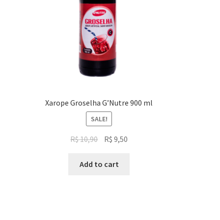
Xarope Groselha G’Nutre 900 ml
SALE!
Original
Current
R$
10,90
R$
9,50
price
price
was:
is:
Add to cart
R$ 10,90.
R$ 9,50.