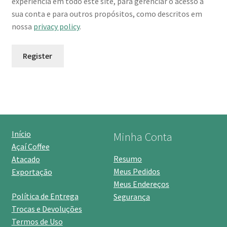
experiência em todo este site, para gerenciar o acesso a
sua conta e para outros propósitos, como descritos em
nossa
privacy policy
.
Register
Início
Minha Conta
Açaí Coffee
Resumo
Atacado
Meus Pedidos
Exportação
Meus Endereços
Política de Entrega
Segurança
Trocas e Devoluções
Termos de Uso