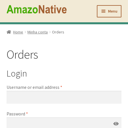
Pular
Pular
para
para
Menu
navegação
o
conteúdo
Inicio
Home
Minha conta
Orders
Açaí Coffee
Orders
Atacado
Quem Somos
Login
Contato
Required
Username or email address
*
Minha conta
Required
Password
*