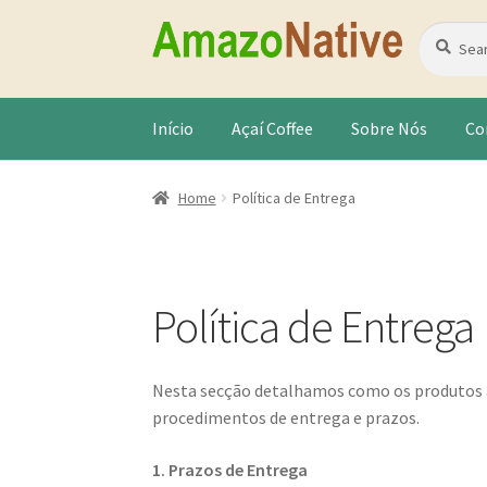
Pular
Pular
Search
Search
for:
para
para
navegação
o
conteúdo
Início
Açaí Coffee
Sobre Nós
Co
Home
Política de Entrega
Política de Entrega
Nesta secção detalhamos como os produtos adq
procedimentos de entrega e prazos.
1. Prazos de Entrega