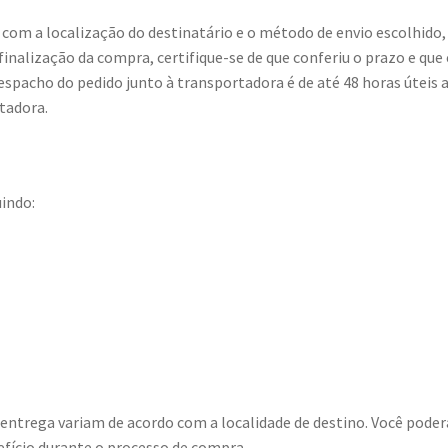
com a localização do destinatário e o método de envio escolhido,
nalização da compra, certifique-se de que conferiu o prazo e que 
spacho do pedido junto à transportadora é de até 48 horas útei
tadora.
uindo:
 entrega variam de acordo com a localidade de destino. Você pode
fício durante o processo de compra.