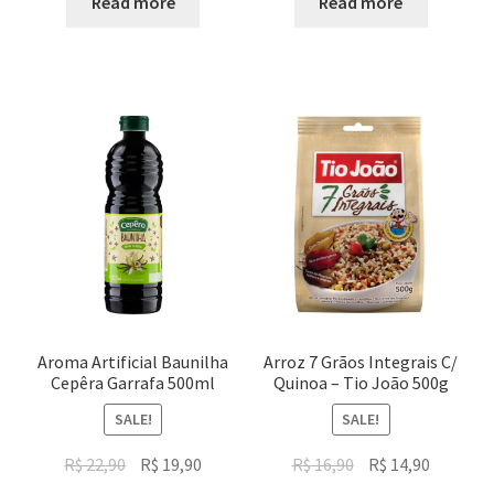
was:
is:
was:
is:
Read more
Read more
R$ 24,90.
R$ 19,90.
R$ 21,90.
R$ 18,50.
Aroma Artificial Baunilha
Arroz 7 Grãos Integrais C/
Cepêra Garrafa 500ml
Quinoa – Tio João 500g
SALE!
SALE!
Original
Current
Original
Current
R$
22,90
R$
19,90
R$
16,90
R$
14,90
price
price
price
price