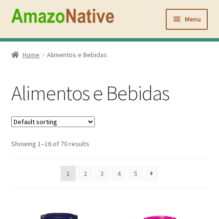
Pular
Pular
para
para
Menu
navegação
o
conteúdo
Inicio
Home
Alimentos e Bebidas
Açaí Coffee
Alimentos e Bebidas
Atacado
Quem Somos
Showing 1–16 of 70 results
Contato
Minha conta
1
2
3
4
5