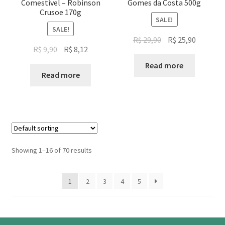
Comestível – Robinson
Gomes da Costa 500g
Crusoe 170g
SALE!
SALE!
Original
Current
R$
29,90
R$
25,90
Original
Current
R$
9,90
R$
8,12
price
price
price
price
was:
is:
Read more
was:
is:
Read more
R$ 29,90.
R$ 25,90.
R$ 9,90.
R$ 8,12.
Showing 1–16 of 70 results
1
2
3
4
5