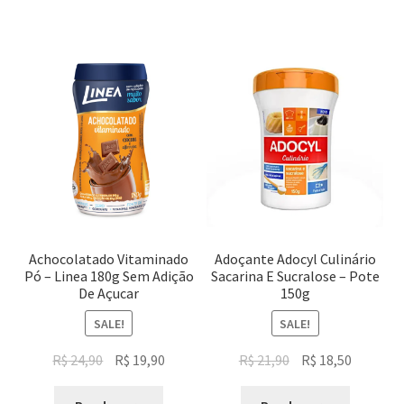
Achocolatado Vitaminado
Adoçante Adocyl Culinário
Pó – Linea 180g Sem Adição
Sacarina E Sucralose – Pote
De Açucar
150g
SALE!
SALE!
Original
Current
Original
Current
R$
24,90
R$
19,90
R$
21,90
R$
18,50
price
price
price
price