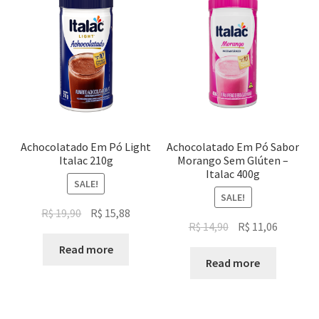
Achocolatado Em Pó Light
Achocolatado Em Pó Sabor
Italac 210g
Morango Sem Glúten –
Italac 400g
SALE!
SALE!
Original
Current
R$
19,90
R$
15,88
Original
Current
R$
14,90
R$
11,06
price
price
price
price
was:
is:
Read more
was:
is:
Read more
R$ 19,90.
R$ 15,88.
R$ 14,90.
R$ 11,06.