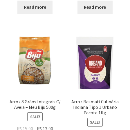
was:
is:
was:
is:
Read more
Read more
R$ 22,90.
R$ 19,90.
R$ 16,90.
R$ 14,90.
Arroz 8 Grãos Integrais C/
Arroz Basmati Culinária
Aveia – Meu Biju 500g
Indiana Tipo 1 Urbano
Pacote 1Kg
SALE!
SALE!
Original
Current
R$
15,90
R$
13,90