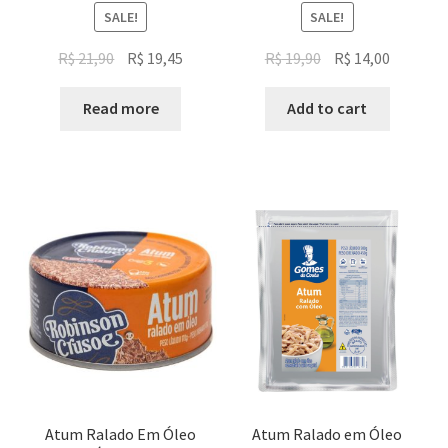
SALE!
SALE!
Original
Current
Original
Current
R$
21,90
R$
19,45
R$
19,90
R$
14,00
price
price
price
price
was:
is:
was:
is:
Read more
Add to cart
R$ 21,90.
R$ 19,45.
R$ 19,90.
R$ 14,00.
Atum Ralado Em Óleo
Atum Ralado em Óleo