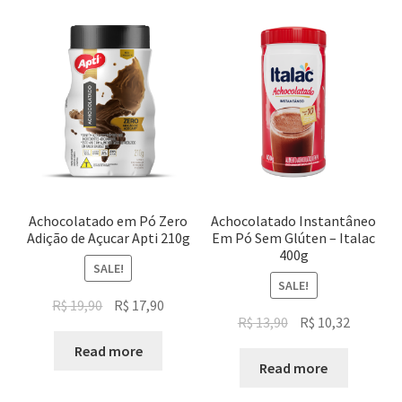
Achocolatado em Pó Zero
Achocolatado Instantâneo
Adição de Açucar Apti 210g
Em Pó Sem Glúten – Italac
400g
SALE!
SALE!
Original
Current
R$
19,90
R$
17,90
Original
Current
R$
13,90
R$
10,32
price
price
price
price
was:
is:
Read more
was:
is:
Read more
R$ 19,90.
R$ 17,90.
R$ 13,90.
R$ 10,32.