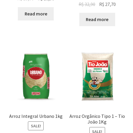
Original
Current
R$
32,90
R$
27,70
price
price
price
price
was:
is:
Read more
was:
is:
Read more
R$ 15,90.
R$ 13,90.
R$ 32,90.
R$ 27,70.
Arroz Integral Urbano 1kg
Arroz Orgânico Tipo 1 – Tio
João 1Kg
SALE!
SALE!