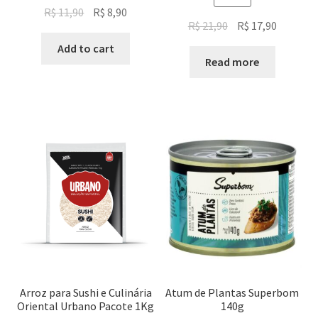
Original
Current
R$
11,90
R$
8,90
Original
Current
R$
21,90
R$
17,90
price
price
price
price
was:
is:
Add to cart
was:
is:
Read more
R$ 11,90.
R$ 8,90.
R$ 21,90.
R$ 17,90.
Arroz para Sushi e Culinária
Atum de Plantas Superbom
Oriental Urbano Pacote 1Kg
140g