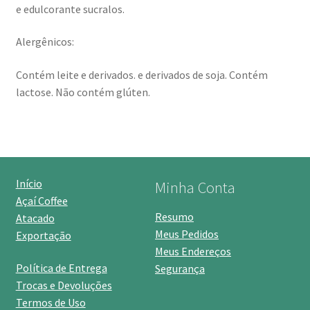
e edulcorante sucralos.
Alergênicos:
Contém leite e derivados. e derivados de soja. Contém
lactose. Não contém glúten.
Início
Minha Conta
Açaí Coffee
Resumo
Atacado
Meus Pedidos
Exportação
Meus Endereços
Política de Entrega
Segurança
Trocas e Devoluções
Termos de Uso