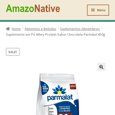
Pular
Pular
para
para
Menu
navegação
o
conteúdo
Inicio
Home
Alimentos e Bebidas
Suplementos Alimentares
Suplemento em Pó Whey Protein Sabor Chocolate Parmalat 450g
Açaí Coffee
Atacado
SALE!
Quem Somos
Contato
Minha conta