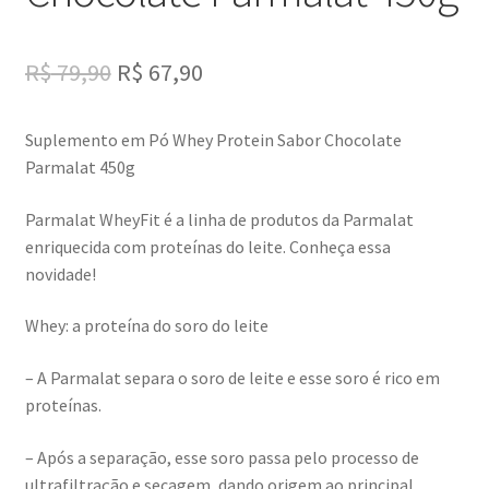
Original
Current
R$
79,90
R$
67,90
price
price
Suplemento em Pó Whey Protein Sabor Chocolate
was:
is:
Parmalat 450g
R$ 79,90.
R$ 67,90.
Parmalat WheyFit é a linha de produtos da Parmalat
enriquecida com proteínas do leite. Conheça essa
novidade!
Whey: a proteína do soro do leite
– A Parmalat separa o soro de leite e esse soro é rico em
proteínas.
– Após a separação, esse soro passa pelo processo de
ultrafiltração e secagem, dando origem ao principal