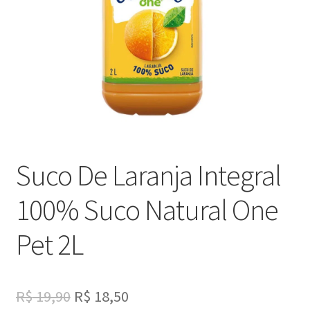
Suco De Laranja Integral
100% Suco Natural One
Pet 2L
Original
Current
R$
19,90
R$
18,50