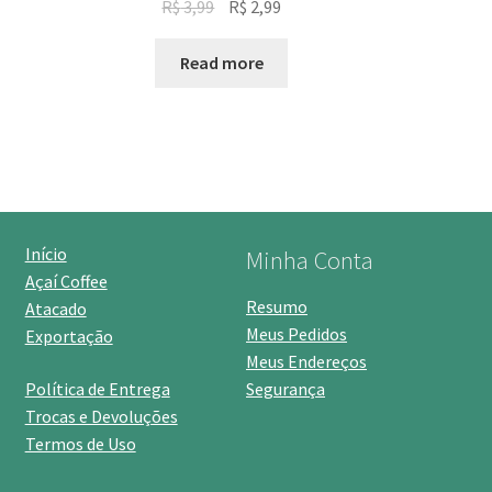
Original
Current
R$
3,99
R$
2,99
price
price
was:
is:
Read more
R$ 3,99.
R$ 2,99.
Início
Minha Conta
Açaí Coffee
Resumo
Atacado
Meus Pedidos
Exportação
Meus Endereços
Política de Entrega
Segurança
Trocas e Devoluções
Termos de Uso