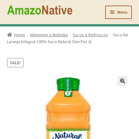
Pular
Pular
para
para
Menu
navegação
o
conteúdo
Inicio
Home
Alimentos e Bebidas
Sucos e Refrescos
Suco De
Laranja Integral 100% Suco Natural One Pet 2L
Açaí Coffee
Atacado
SALE!
Quem Somos
Contato
Minha conta