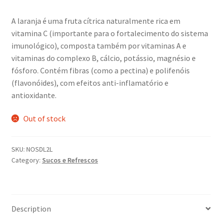
price
price
A laranja é uma fruta cítrica naturalmente rica em
was:
is:
vitamina C (importante para o fortalecimento do sistema
R$ 19,90.
R$ 18,50.
imunológico), composta também por vitaminas A e
vitaminas do complexo B, cálcio, potássio, magnésio e
fósforo. Contém fibras (como a pectina) e polifenóis
(flavonóides), com efeitos anti-inflamatório e
antioxidante.
Out of stock
SKU:
NOSDL2L
Category:
Sucos e Refrescos
Description