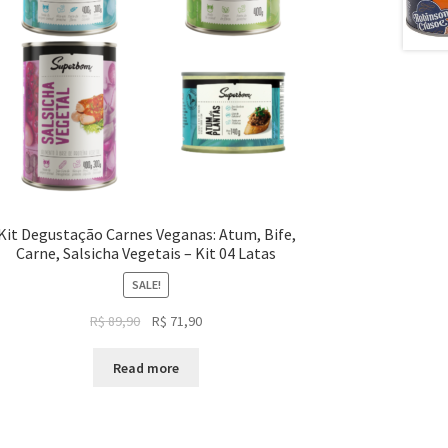
Kit Degustação Carnes Veganas: Atum, Bife,
Carne, Salsicha Vegetais – Kit 04 Latas
SALE!
Original
Current
R$
89,90
R$
71,90
price
price
was:
is:
Read more
R$ 89,90.
R$ 71,90.