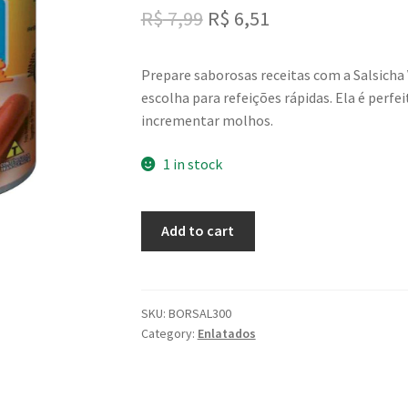
Original
Current
R$
7,99
R$
6,51
price
price
Prepare saborosas receitas com a Salsicha
was:
is:
escolha para refeições rápidas. Ela é perfe
R$ 7,99.
R$ 6,51.
incrementar molhos.
1 in stock
Salsicha
Add to cart
Tipo
Viena
Sem
Glúten
SKU:
BORSAL300
Category:
Enlatados
–
Bordon
Lata
300g/180g