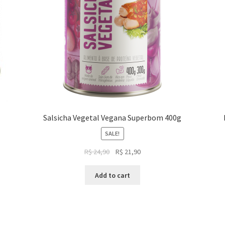
Salsicha Vegetal Vegana Superbom 400g
SALE!
Original
Current
R$
24,90
R$
21,90
price
price
was:
is:
Add to cart
R$ 24,90.
R$ 21,90.