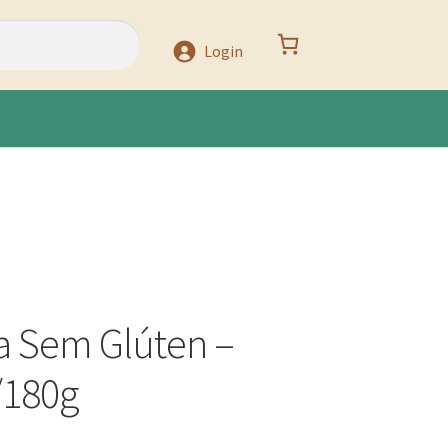
Login
na Sem Glúten –
/180g