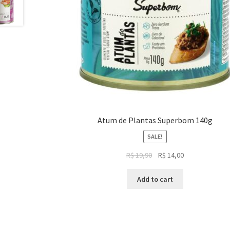
Atum de Plantas Superbom 140g
SALE!
Original
Current
R$
19,90
R$
14,00
price
price
was:
is:
Add to cart
R$ 19,90.
R$ 14,00.