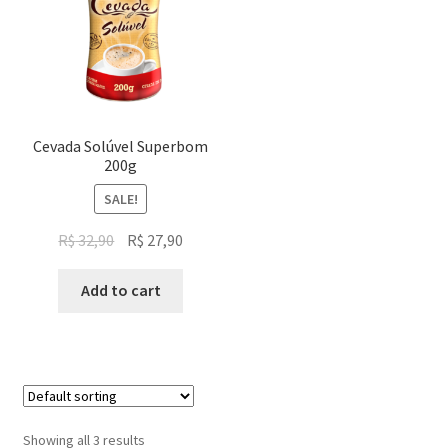
Cevada Solúvel Superbom
200g
SALE!
Original
Current
R$
32,90
R$
27,90
price
price
was:
is:
Add to cart
R$ 32,90.
R$ 27,90.
Showing all 3 results