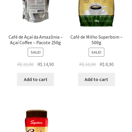
Café de Açaí da Amazônia –
Café de Milho Superbom –
Açaí Coffee – Pacote 250g
500g
SALE!
SALE!
Original
Current
Original
Current
R$
19,90
R$
14,90
R$
10,90
R$
8,90
price
price
price
price
was:
is:
was:
is:
Add to cart
Add to cart
R$ 19,90.
R$ 14,90.
R$ 10,90.
R$ 8,90.