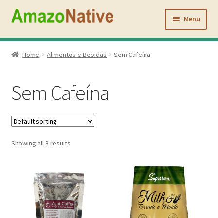
Pular
Pular
para
para
Menu
navegação
o
conteúdo
Inicio
Home
Alimentos e Bebidas
Sem Cafeína
Açaí Coffee
Sem Cafeína
Atacado
Quem Somos
Showing all 3 results
Contato
Minha conta