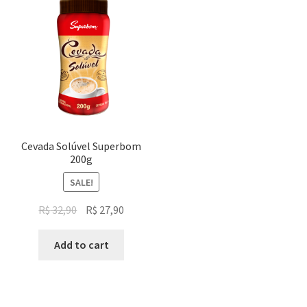
Cevada Solúvel Superbom
200g
SALE!
Original
Current
R$
32,90
R$
27,90
price
price
was:
is:
Add to cart
R$ 32,90.
R$ 27,90.