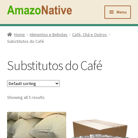
Pular
Pular
para
para
Menu
navegação
o
conteúdo
Inicio
Home
Alimentos e Bebidas
Café, Chá e Outros
Substitutos do Café
Açaí Coffee
Atacado
Substitutos do Café
Quem Somos
Contato
Showing all 5 results
Minha conta