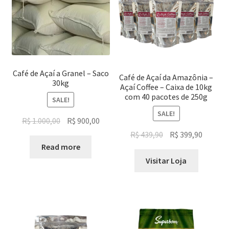
Café de Açaí a Granel – Saco
Café de Açaí da Amazônia –
30kg
Açaí Coffee – Caixa de 10kg
com 40 pacotes de 250g
SALE!
SALE!
Original
Current
R$
1.000,00
R$
900,00
price
price
Original
Current
R$
439,90
R$
399,90
was:
is:
Read more
price
price
R$ 1.000,00.
R$ 900,00.
was:
is:
Visitar Loja
R$ 439,90.
R$ 399,