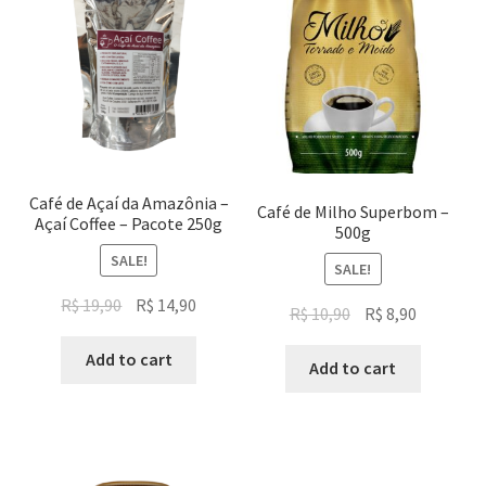
Café de Açaí da Amazônia –
Café de Milho Superbom –
Açaí Coffee – Pacote 250g
500g
SALE!
SALE!
Original
Current
R$
19,90
R$
14,90
Original
Current
R$
10,90
R$
8,90
price
price
price
price
was:
is:
Add to cart
was:
is:
Add to cart
R$ 19,90.
R$ 14,90.
R$ 10,90.
R$ 8,90.